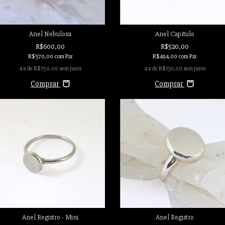
Anel Nebulosa
Anel Capítulo
R$600,00
R$520,00
R$570,00
com
Pix
R$494,00
com
Pix
4
x de
R$150,00
sem juros
4
x de
R$130,00
sem juros
Comprar
Comprar
Anel Registro - Mini
Anel Registro