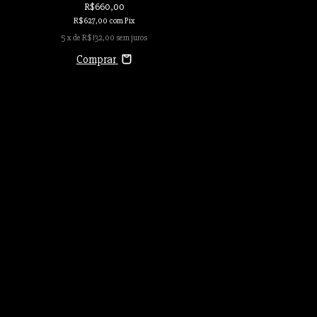
R$660,00
R$627,00
com
Pix
5
x de
R$132,00
sem juros
Comprar