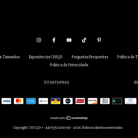
de Tamanhos
Experiências CHIQD
Perguntas Frequentes
Política de 
Politica de Privacidade
(11) 9973-61503
ol
Copyright C H I Q D + - 44053512000191 - 2026. Todos os direitos reservados.