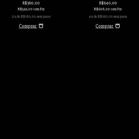
R$360,00
R$640,00
R$342,00
com
Pix
R$608,00
com
Pix
2
x de
R$180,00
sem juros
4
x de
R$160,00
sem juros
Comprar
Comprar