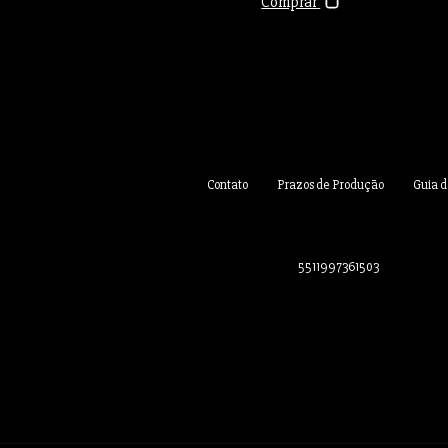
Comprar
Contato
Prazos de Produção
Guia 
5511997361503