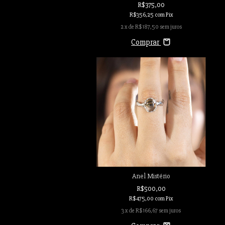
R$375,00
R$356,25
com
Pix
2
x de
R$187,50
sem juros
Comprar
Anel Mistério
R$500,00
R$475,00
com
Pix
3
x de
R$166,67
sem juros