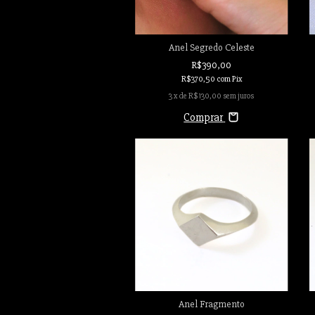
Anel Segredo Celeste
R$390,00
R$370,50
com
Pix
3
x de
R$130,00
sem juros
Comprar
Anel Fragmento