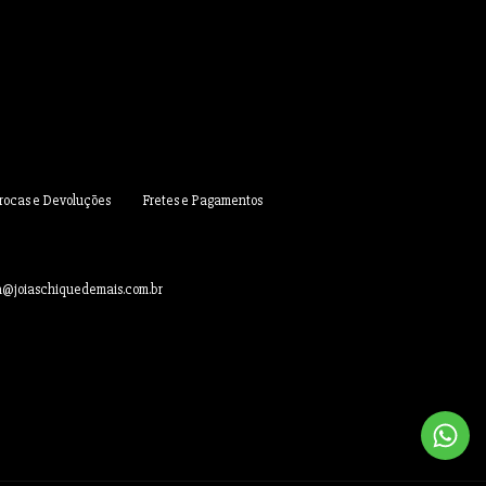
Trocas e Devoluções
Fretes e Pagamentos
a@joiaschiquedemais.com.br