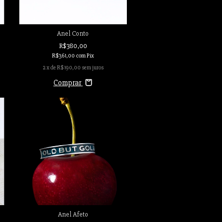
Anel Conto
R$380,00
R$361,00
com
Pix
2
x de
R$190,00
sem juros
Comprar
Anel Afeto