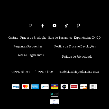
Contato
Prazos de Produção
Guia de Tamanhos
Experiências CHIQD
Perguntas Frequentes
Política de Trocas e Devoluções
Fretes e Pagamentos
Politica de Privacidade
5511997361503
(11) 9973-61503
ola@joiaschiquedemais.com.br