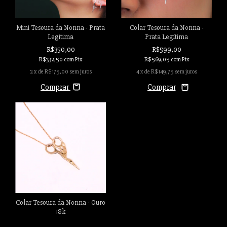
Mini Tesoura da Nonna - Prata
Colar Tesoura da Nonna -
Legítima
Prata Legítima
R$350,00
R$599,00
R$332,50
com
Pix
R$569,05
com
Pix
2
x de
R$175,00
sem juros
4
x de
R$149,75
sem juros
Comprar
Colar Tesoura da Nonna - Ouro
18k