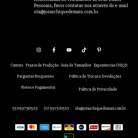
Pessoais, favor contatar-nos através do e-mail
ola@joiaschiquedemais.com.br
.
Contato
Prazos de Produção
Guia de Tamanhos
Experiências CHIQD
Perguntas Frequentes
Política de Trocas e Devoluções
Fretes e Pagamentos
Politica de Privacidade
5511997361503
(11) 9973-61503
ola@joiaschiquedemais.com.br