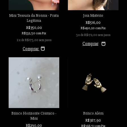
Mini Tesoura da Nonna - Prata
Joia Mistério
Legítima
R$516,00
R$350,00
R$490,20
com
Pix
R$332,50
com
Pix
3
x de
R$172,00
sem juros
2
x de
R$175,00
sem juros
Comprar
Brinco Horizonte Cósmico -
Brinco Além
Mini
R$387,90
R$290,00
R$368,51
com
Pix