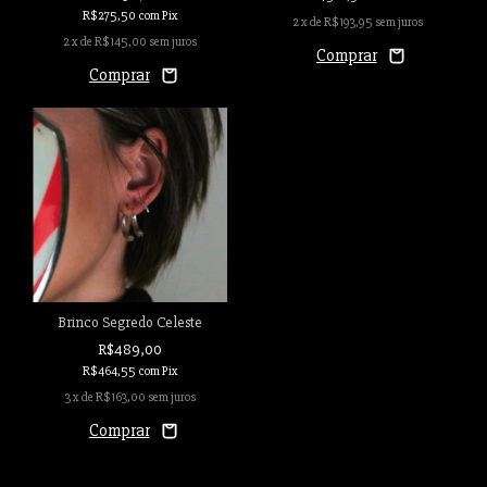
R$275,50
com
Pix
2
x de
R$193,95
sem juros
2
x de
R$145,00
sem juros
Brinco Segredo Celeste
R$489,00
R$464,55
com
Pix
3
x de
R$163,00
sem juros