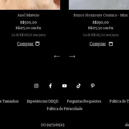
Anel Mistério
Brinco Horizonte Cósmico - Mini
R$500,00
R$290,00
R$475,00
com
Pix
R$275,50
com
Pix
3
x de
R$166,67
sem juros
2
x de
R$145,00
sem juros
Comprar
de Tamanhos
Experiências CHIQD
Perguntas Frequentes
Política de 
Politica de Privacidade
(11) 9973-61503
ol