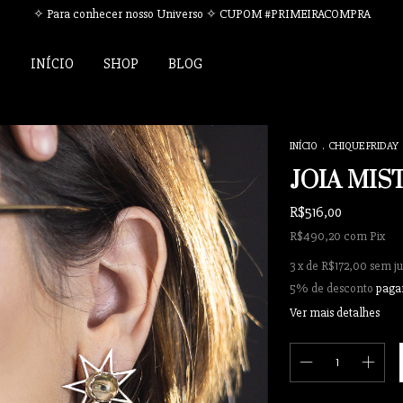
✧ Para conhecer nosso Universo ✧ CUPOM #PRIMEIRACOMPRA
INÍCIO
SHOP
BLOG
INÍCIO
.
CHIQUE FRIDAY
JOIA MIS
R$516,00
R$490,20
com
Pix
3
x de
R$172,00
sem ju
5% de desconto
paga
Ver mais detalhes