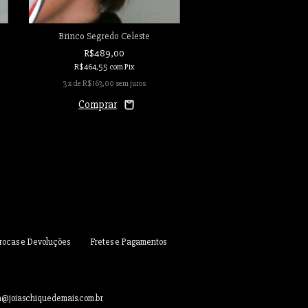
Brinco Segredo Celeste
Anel Nebulosa
R$489,00
R$600,00
R$464,55
com
Pix
R$570,00
com
Pix
3
x de
R$163,00
sem juros
4
x de
R$150,00
sem j
Comprar
Trocas e Devoluções
Fretes e Pagamentos
a@joiaschiquedemais.com.br