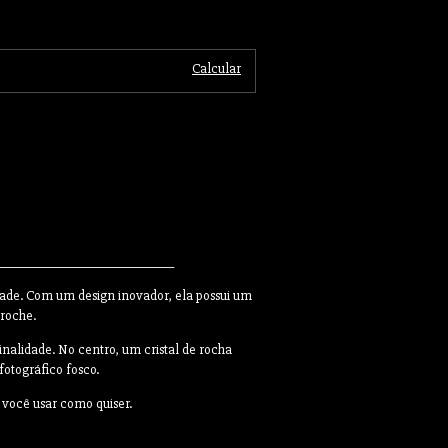
Alterar CEP
Calcular
___________________________________
idade. Com um design inovador, ela possui um
broche.
nalidade. No centro, um cristal de rocha
otográfico fosco.
 você usar como quiser.