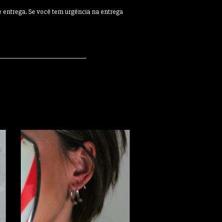
de entrega. Se você tem urgência na entrega
___________________________________