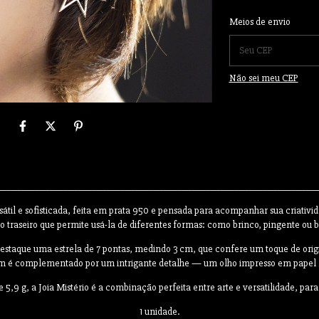
Entregas para o CEP:
Meios de envio
Não sei meu CEP
__________________________________________________________________________________________
átil e sofisticada, feita em prata 950 e pensada para acompanhar sua criativ
 traseiro que permite usá-la de diferentes formas: como brinco, pingente ou 
estaque uma estrela de 7 pontas, medindo 3 cm, que confere um toque de origi
mm é complementado por um intrigante detalhe — um olho impresso em papel f
9 g, a Joia Mistério é a combinação perfeita entre arte e versatilidade, para
1 unidade.