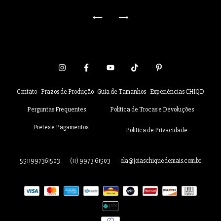
Contato
Prazos de Produção
Guia de Tamanhos
Experiências CHIQD
Perguntas Frequentes
Política de Trocas e Devoluções
Fretes e Pagamentos
Politica de Privacidade
5511997361503
(11) 9973-61503
ola@joiaschiquedemais.com.br