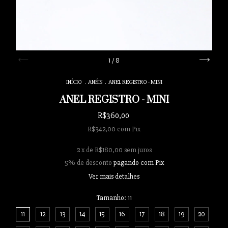
1
/
8
INÍCIO
.
ANÉIS
.
ANEL REGISTRO - MINI
ANEL REGISTRO - MINI
R$360,00
R$342,00
com
Pix
2
x de
R$180,00
sem juros
5% de desconto
pagando com Pix
Ver mais detalhes
Tamanho:
11
11
12
13
14
15
16
17
18
19
20