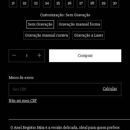
21
22
23
24
25
26
27
28
29
30
Customização:
Sem Gravação
Sem Gravação
Gravação manual forma
Gravação manual cursiva
Gravação a Laser
Alterar CEP
Entregas para o CEP:
Meios de envio
Calcular
Não sei meu CEP
___________________________________________________________________________________
O Anel Registro Mini é a versão delicada, ideal para quem prefere