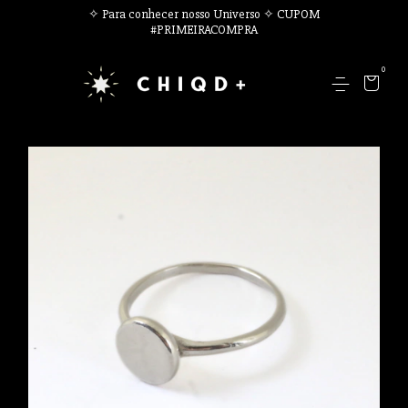
✧ Para conhecer nosso Universo ✧ CUPOM
#PRIMEIRACOMPRA
0