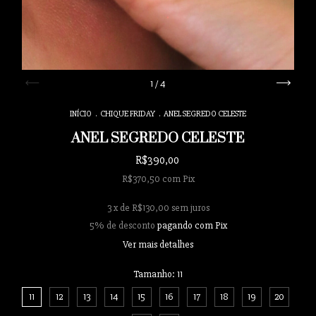
1
/
4
INÍCIO
.
CHIQUE FRIDAY
.
ANEL SEGREDO CELESTE
ANEL SEGREDO CELESTE
R$390,00
R$370,50
com
Pix
3
x de
R$130,00
sem juros
5% de desconto
pagando com Pix
Ver mais detalhes
Tamanho:
11
11
12
13
14
15
16
17
18
19
20