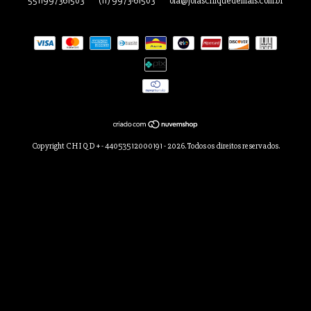
5511997361503
(11) 9973-61503
ola@joiaschiquedemais.com.br
Copyright C H I Q D + - 44053512000191 - 2026. Todos os direitos reservados.