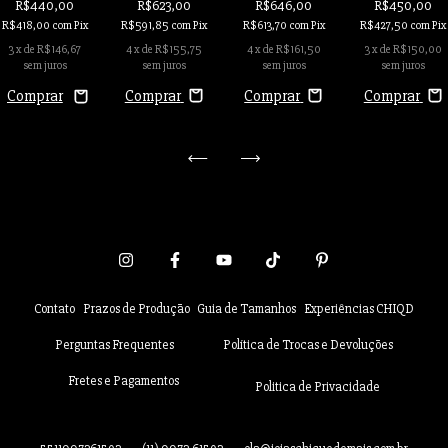
R$440,00
R$623,00
R$646,00
R$450,00
R$418,00
com
Pix
R$591,85
com
Pix
R$613,70
com
Pix
R$427,50
com
Pix
3
x de
R$146,67
4
x de
R$155,75
4
x de
R$161,50
3
x de
R$150,00
sem juros
sem juros
sem juros
sem juros
Comprar
Comprar
Comprar
Contato
Prazos de Produção
Guia de Tamanhos
Experiências CHIQD
Perguntas Frequentes
Política de Trocas e Devoluções
Fretes e Pagamentos
Politica de Privacidade