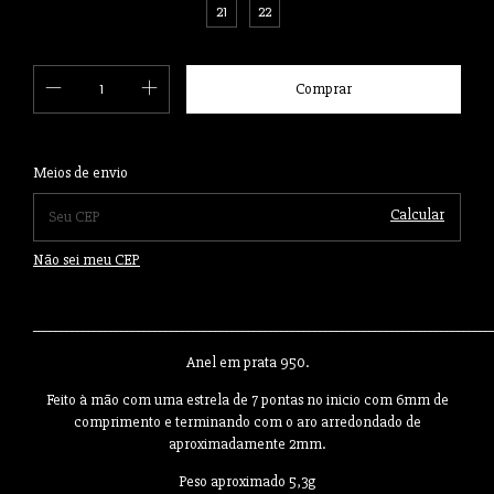
21
22
Alterar CEP
Entregas para o CEP:
Meios de envio
Calcular
Não sei meu CEP
___________________________________________________________________________________
Anel em prata 950.
Feito à mão com uma estrela de 7 pontas no inicio com 6mm de
comprimento e terminando com o aro arredondado de
aproximadamente 2mm.
Peso aproximado 5,3g