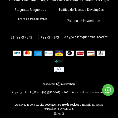
Contato
Prazos de Produção
Guia de Tamanhos
Experiências CHIQD
Perguntas Frequentes
Política de Trocas e Devoluções
Fretes e Pagamentos
Politica de Privacidade
5511997361503
(11) 9973-61503
ola@joiaschiquedemais.com.br
Copyright C H I Q D + - 44053512000191 - 2026. Todos os direitos reservados.
Ao navegar por este site
você aceita o uso de cookies
para agilizar a sua
experiência de compra.
Entendi