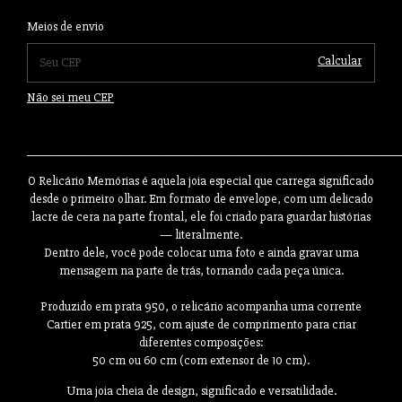
Alterar CEP
Entregas para o CEP:
Meios de envio
Calcular
Não sei meu CEP
___________________________________________________________________________________
O Relicário Memórias é aquela joia especial que carrega significado
desde o primeiro olhar. Em formato de envelope, com um delicado
lacre de cera na parte frontal, ele foi criado para guardar histórias
— literalmente.
Dentro dele, você pode colocar uma foto e ainda gravar uma
mensagem na parte de trás, tornando cada peça única.
Produzido em prata 950, o relicário acompanha uma corrente
Cartier em prata 925, com ajuste de comprimento para criar
diferentes composições:
50 cm ou 60 cm (com extensor de 10 cm).
Uma joia cheia de design, significado e versatilidade.