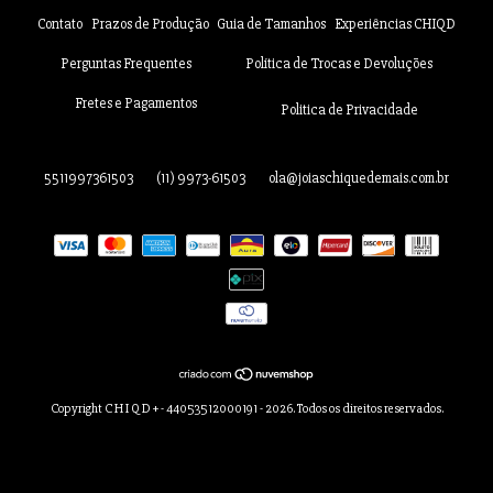
Contato
Prazos de Produção
Guia de Tamanhos
Experiências CHIQD
Perguntas Frequentes
Política de Trocas e Devoluções
Fretes e Pagamentos
Politica de Privacidade
5511997361503
(11) 9973-61503
ola@joiaschiquedemais.com.br
Copyright C H I Q D + - 44053512000191 - 2026. Todos os direitos reservados.