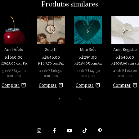
Produtos similares
Anel Afeto
Selo II
Mini Selo
Anel Registro
R$660,00
R$646,00
R$299,00
R$640,00
R$627,00
com
Pix
R$613,70
com
Pix
R$284,05
com
Pix
R$608,00
com
Pix
5
x de
R$132,00
4
x de
R$161,50
2
x de
R$149,50
4
x de
R$160,00
sem juros
sem juros
sem juros
sem juros
Comprar
Comprar
Comprar
Comprar