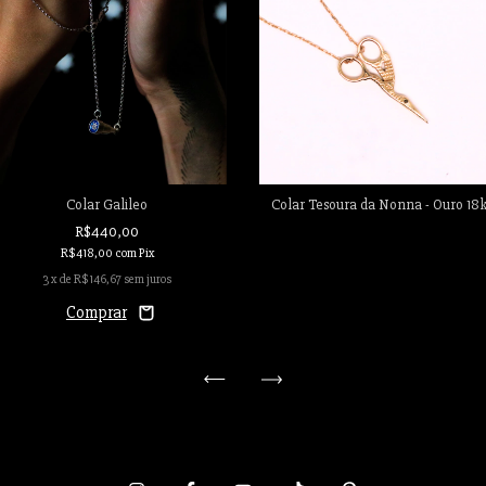
Colar Galileo
Colar Tesoura da Nonna - Ouro 18
R$440,00
R$418,00
com
Pix
3
x de
R$146,67
sem juros