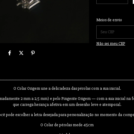
Entregas para o CEP:
Meios de envio
Não sei meu CEP
__________________________________________________________________________________________
O Colar Origem une a delicadeza das pérolas com a sua inicial.
madamente 2 mm a 2,5 mm) e pelo Pingente Origem — com a sua inicial na font
que carrega herança afetiva em um desenho leve e atemporal.
ocê pode escolher a letra desejada para personalização no momento da compr
O Colar de pérolas mede 45cm