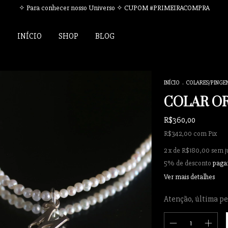
✧ Para conhecer nosso Universo ✧ CUPOM #PRIMEIRACOMPRA
INÍCIO
SHOP
BLOG
INÍCIO
.
COLARES/PINGE
COLAR OR
R$360,00
R$342,00
com
Pix
2
x de
R$180,00
sem j
5% de desconto
paga
Ver mais detalhes
Atenção, última pe