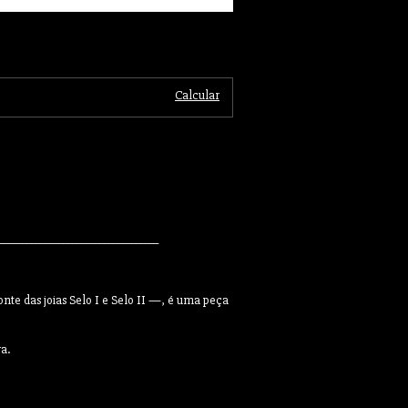
Alterar CEP
Calcular
___________________________________
e das joias Selo I e Selo II —, é uma peça
a.