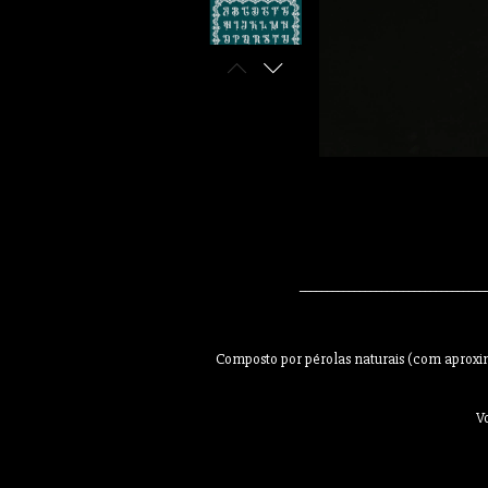
__________________________________
Composto por pérolas naturais (com aproxi
V