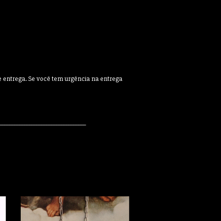
de entrega. Se você tem urgência na entrega
___________________________________