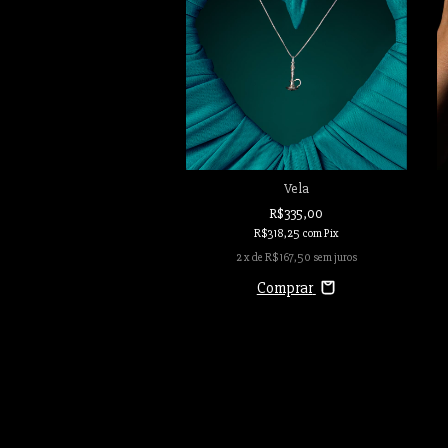
Joia Mistério
Vela
R$516,00
R$335,00
R$490,20
com
Pix
R$318,25
com
Pix
 de
R$172,00
sem juros
2
x de
R$167,50
sem juros
Comprar